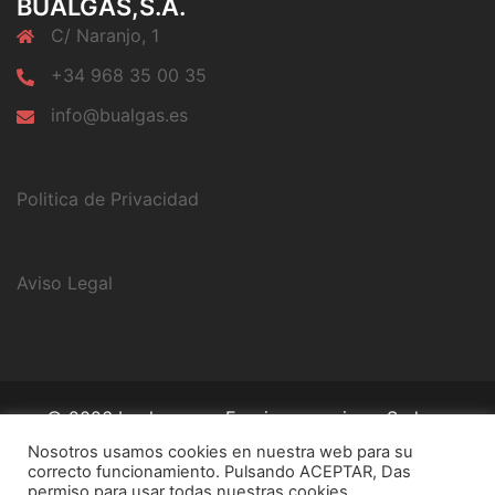
BUALGAS,S.A.
C/ Naranjo, 1
+34 968 35 00 35
info@bualgas.es
Politica de Privacidad
Aviso Legal
© 2026 bualgas,s.a.. Funciona gracias a
Sydney
Nosotros usamos cookies en nuestra web para su
correcto funcionamiento. Pulsando ACEPTAR, Das
permiso para usar todas nuestras cookies.