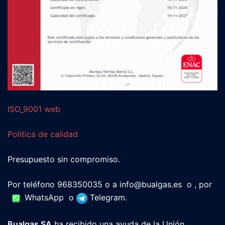
ISO_9001 web
Política de calidad
.
Presupuesto sin compromiso.
Por teléfono 968350035 o a
info@bualgas.es
o , por
WhatsApp
o
Telegram
.
Bualgas SA
ha recibido una ayuda de la Unión