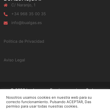
C/ Naranjo, 1
+34 968 35 00 35
info@bualgas.es
Politica de Privacidad
Aviso Legal
© 2026 bualgas,s.a.. Funciona gracias a
Sydney
Nosotros usamos cookies en nuestra web para su
correcto funcionamiento. Pulsando ACEPTAR, Das
permiso para usar todas nuestras cookies.